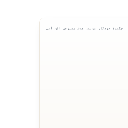
چکیدهٔ خودکار موتور هوش مصنوعی افق آبی