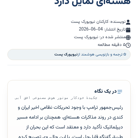
هسته‌ای تمایل دارد
نویسنده: کارکنان نیویورک پست
تاریخ انتشار:
2026-06-04
منتشر شده در: نیویورک پست
۵ دقیقه مطالعه
ترجمه و بازنویسی هوشمند از
نیویورک پست
در یک نگاه
چکیدهٔ خودکار موتور هوش مصنوعی افق آبی
رئیس‌جمهور ترامپ با وجود تحریکات نظامی اخیر ایران و
کندی در روند مذاکرات هسته‌ای، همچنان بر ادامه مسیر
دیپلماتیک تأکید دارد و معتقد است که این بحران از
طریق گفتگو قابل‌حل است. با این حال، وی تصریح کرده