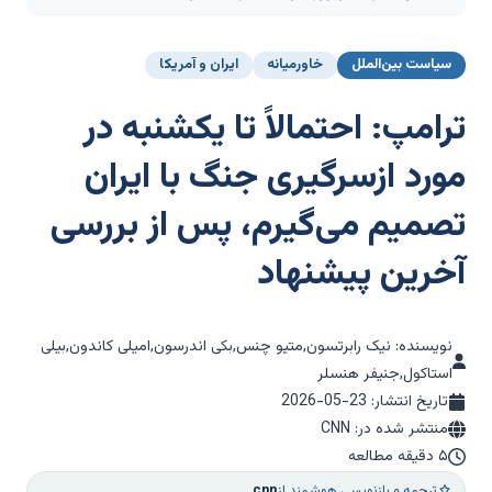
سیاست بین‌الملل
خاورمیانه
ایران و آمریکا
ترامپ: احتمالاً تا یکشنبه در
مورد ازسرگیری جنگ با ایران
تصمیم می‌گیرم، پس از بررسی
آخرین پیشنهاد
نویسنده: نیک رابرتسون,متیو چنس,بکی اندرسون,امیلی کاندون,بیلی
استاکول,جنیفر هنسلر
تاریخ انتشار:
2026-05-23
منتشر شده در: CNN
۵ دقیقه مطالعه
ترجمه و بازنویسی هوشمند از
cnn