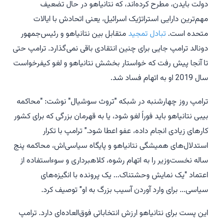
دولت بایدن، مطرح کرده‌اند، که نتانیاهو در حال تضعیف
مهم‌ترین دارایی استراتژیک اسرائیل، یعنی اتحادش با ایالات
متحده است.
تبادل تمجید
متقابل بین نتانیاهو و رئیس‌جمهور
دونالد ترامپ جایی برای چنین انتقادی باقی نمی‌گذارد. ترامپ حتی
تا آنجا پیش رفت که خواستار بخشش نتانیاهو و لغو کیفرخواست
سال 2019 او به اتهام فساد شد.
ترامپ روز چهارشنبه در شبکه "تروث سوشیال" نوشت: "محاکمه
بیبی نتانیاهو باید فوراً لغو شود، یا به قهرمان بزرگی که برای کشور
کارهای زیادی انجام داده، عفو اعطا شود." ترامپ با تکرار
استدلال‌های همیشگی نتانیاهو و پایگاه سیاسی‌اش، محاکمه پنج
ساله نخست‌وزیر را به اتهام رشوه، کلاهبرداری و سوءاستفاده از
اعتماد "یک نمایش وحشتناک... یک پرونده با انگیزه‌های
سیاسی... برای وارد آوردن آسیب بزرگ به او" توصیف کرد.
این پست برای نتانیاهو ارزش انتخاباتی فوق‌العاده‌ای دارد. ترامپ