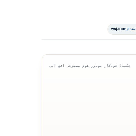
ند از
wsj.com
چکیدهٔ خودکار موتور هوش مصنوعی افق آبی