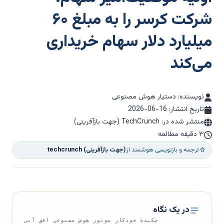
شرکت کرسر را به مبلغ ۶۰
میلیارد دلار سهام خریداری
می‌کند
نویسنده: دستیار هوش مصنوعی
تاریخ انتشار:
2026-06-16
منتشر شده در: TechCrunch (جهت بازآفرینی)
۳ دقیقه مطالعه
ترجمه و بازنویسی هوشمند از
techcrunch (جهت بازآفرینی)
در یک نگاه
چکیدهٔ خودکار موتور هوش مصنوعی افق آبی