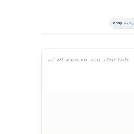
وشمند از
cnn
چکیدهٔ خودکار موتور هوش مصنوعی افق آبی