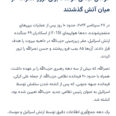
میان آتش گذشتند
در ۲۷ سپتامبر ۲۰۲۴، حدود ۱۰ روز پس از عملیات بیپرهای
منفجرشونده، ده‌ها هواپیمای F-15I از اسکادران ۶۹ جنگنده
ارتش اسرائیل، مقر زیرزمینی حزب‌الله در داهیه بیروت را هدف
قرار دادند. آن‌ها ۸۵ بمب فرو ریختند و حسن نصرالله را ترور
کردند.
نصرالله، که بیش از سه دهه رهبری حزب‌الله را بر عهده داشت،
همراه با حدود ۲۰ فرمانده نظامی حزب‌الله، از جمله علی کرکی،
فرمانده جبهه جنوبی، که پس از کشته شدن سلفش توسط
اسرائیل به عنوان رئیس نظامی جدید حزب‌الله تعیین شده بود،
کشته شد.
یک دهه جمع‌آوری اطلاعات دقیق توسط ارتش اسرائیل و موساد،