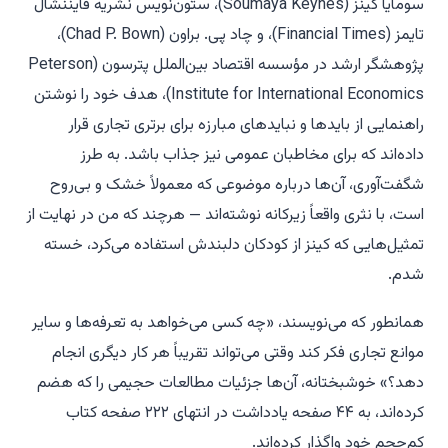
سومایا کینز (Soumaya Keynes)، ستون‌نویس نشریه
فایننشال
تایمز
(Financial Times)، و چاد پی. براون (Chad P. Bown)،
پژوهشگر ارشد در مؤسسه اقتصاد بین‌الملل پترسون (Peterson
Institute for International Economics)، هدف خود را نوشتن
راهنمایی از بایدها و نبایدهای مبارزه برای برتری تجاری قرار
داده‌اند که برای مخاطبان عمومی نیز جذاب باشد. به طرز
شگفت‌آوری، آن‌ها درباره موضوعی که معمولاً خشک و بی‌روح
است، با نثری واقعاً زیرکانه نوشته‌اند — هرچند که من در نهایت از
تمثیل‌هایی که کینز از کودکان دلبندش استفاده می‌کرد، خسته
شدم.
همانطور که می‌نویسند، «چه کسی می‌خواهد به تعرفه‌ها و سایر
موانع تجاری فکر کند وقتی می‌تواند تقریباً هر کار دیگری انجام
دهد؟» خوشبختانه، آن‌ها جزئیات مطالعات حجیمی را که هضم
کرده‌اند، به ۴۴ صفحه یادداشت در انتهای ۲۲۲ صفحه کتاب
کم‌حجم خود واگذار کرده‌اند.