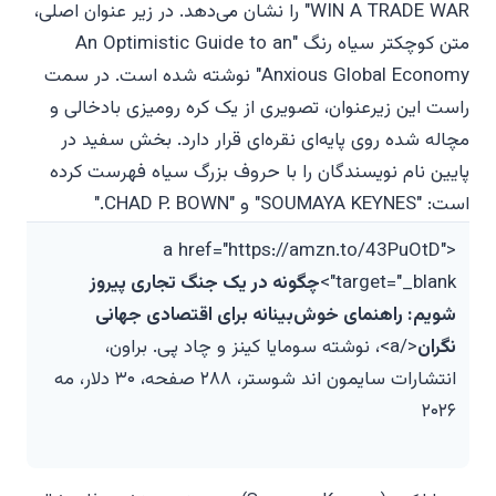
<a href="https://amzn.to/43PuOtD"
target="_blank">
چگونه در یک جنگ تجاری پیروز
شویم: راهنمای خوش‌بینانه برای اقتصادی جهانی
نگران
</a>،
نوشته سومایا کینز و چاد پی. براون،
انتشارات سایمون اند شوستر، ۲۸۸ صفحه، ۳۰ دلار، مه
۲۰۲۶