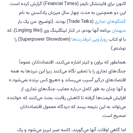
اکنون برای
فایننشال تایمز
(Financial Times) گزارش کرده است.
این دو همچنین به مدت چهار سال میزبان پادکستی به نام
گفتگوهای تجاری
(Trade Talks) بودند. (توضیح: من یک بار
میهمان
برنامه آنها بودم، در کنار لینگلینگ وی (Lingling Wei)، که
با او کتاب
رویارویی ابرقدرت‌ها
(Superpower Showdown) را
نوشتم.)
همانطور که براون و کینز اشاره می‌کنند، اقتصاددانان عموماً
جنگ‌های تجاری را با تحقیر نگاه می‌کنند زیرا این نبردها به همه
اقتصادهای درگیر آسیب می‌رساند و «هیچ کس برنده نمی‌شود.»
و آنها چنان به طور کامل درباره معایب جنگ‌های تجاری، از
افزایش قیمت‌ها گرفته تا کاهش رقابت، بحث می‌کنند که خواننده
می‌تواند به این نتیجه برسد که دیدگاه معمول اقتصاددانان
صحیح است.
اما گاهی اوقات، آنها می‌گویند، کاسه صبر لبریز می‌شود و یک