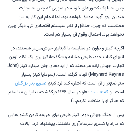
چین به بلوک کشورهای خوب، در صورتی که چین به تجارت
متوازن روی آورد، موافق خواهد بود. اما انجام این کار به این
معناست که چین، حداقل از نظر سیستم اقتصادی‌اش، دیگر چین
نخواهد بود. احتمال وقوع آن بسیار کم است.
اگرچه کینز و براون در مقایسه با لایتایزر خوش‌بین‌تر هستند، در
انتهای کتاب خود، طرحی مشابه و شگفت‌انگیز برای یک نظم نوین
تجارت جهانی ارائه می‌دهند که از ایده‌های جان مینارد کینز (John
Maynard Keynes) الهام گرفته است. (سومایا کینز بسیار
متواضع‌تر از آن است که اشاره کند لرد کینز،
عموی پدر بزرگش
است. او
گفته است
: «او در سال ۱۹۴۶ درگذشت، بنابراین متاسفم
که هرگز او را ملاقات نکردم.»)
پس از جنگ جهانی دوم، کینز طرحی برای جریمه کردن کشورهایی
که مازاد یا کسری سرسام‌آوری داشتند، پیشنهاد کرد. ایالات