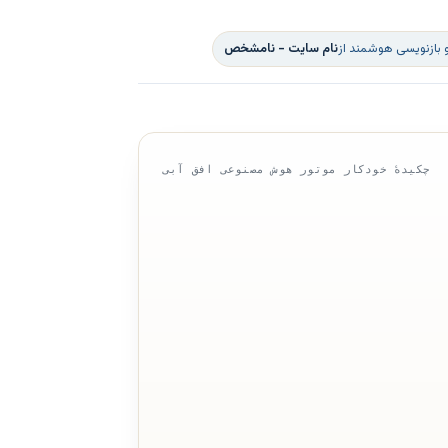
 بازنویسی هوشمند از
نام سایت - نامشخص
چکیدهٔ خودکار موتور هوش مصنوعی افق آبی