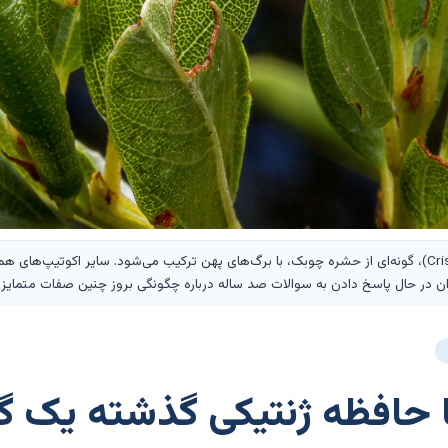
اکوتیپ سبز تیمما کریستینه (Cristina’s timema)، گونه‌ای از حشره چوبک، با برگ‌های پهن ترکیب می‌شود. 
مندان در حال پاسخ دادن به سوالات صد ساله درباره چگونگی بروز چنین صفات متمای
 حافظه ژنتیکی گذشته یک گو