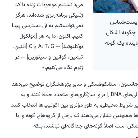
می‌دانستیم موجودات زنده با کد
ژنتیکی برنامه‌ریزی شده‌اند، هرگز
ون، زیست‌شناس
نمی‌توانستیم به آن دسترسی پیدا
 چگونه اشکال
کنیم. اکنون، ما به هر [مولکول
اینده یک گونه
نوکلئوتید] — A، T، G و C [آدنین،
تیمین، گوانین و سیتوزین] — در
ژنوم نگاه می‌کنیم.»
انسون، استانکوفسکی و سایر پژوهشگران توضیح می‌دهد
که چگونه برخی از گونه‌ها می‌توانند توالی‌های DNA را برای سازگاری‌های متعدد حفظ کنند و به
ییر شرایط محیطی، به طور مؤثری بین اکوتیپ‌ها انتخاب کنند
ها همچنین نشان می‌دهند که برخی از گروه‌های گونه‌ای با
مکن است اصلاً گونه‌های جداگانه‌ای نباشند، بلکه