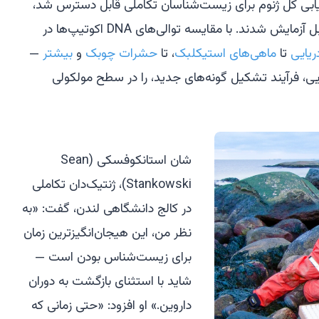
۲۰، زمانی که توالی‌یابی کل ژنوم برای زیست‌شناسان تکاملی قابل دسترس شد،
ایده‌های تورسون در مورد اکوتیپ‌ها قابل آزمایش شدند. با مقایسه توالی‌های DNA اکوتیپ‌ها در
ریایی
تا
ماهی‌های استیکلبک
، تا
حشرات چوبک
و
بیشتر
—
ایی، فرآیند تشکیل گونه‌های جدید، را در سطح مولکولی
شان استانکوفسکی (Sean
Stankowski)، ژنتیک‌دان تکاملی
در کالج دانشگاهی لندن، گفت: «به
نظر من، این هیجان‌انگیزترین زمان
برای زیست‌شناس بودن است —
شاید با استثنای بازگشت به دوران
داروین.» او افزود: «حتی زمانی که