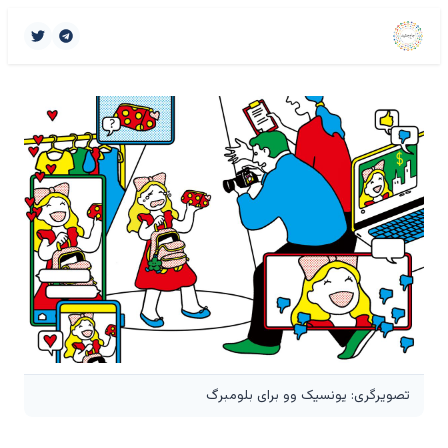
تصویرگری: یونسیک وو برای بلومبرگ