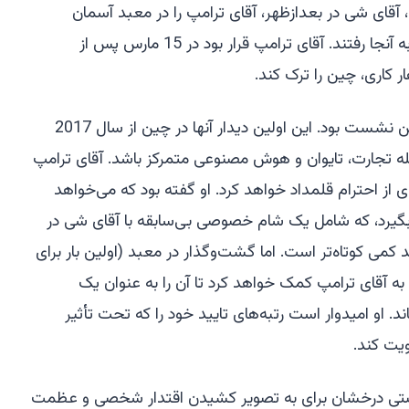
آقای شی در بعدازظهر، آقای ترامپ را در معبد آسمان
همراهی کرد و پیش از ضیافت دولتی به آنجا رفتند. آقای ترامپ قرار بود در 15 مارس پس از
 کاری، چین را ترک کند.
بازدید از معبد به نفع هر دو رهبر در این نشست بود. این اولین دیدار آنها در چین از سال 2017
له تجارت، تایوان و هوش مصنوعی متمرکز باشد. آقای ترامپ
ی از احترام قلمداد خواهد کرد. او گفته بود که می‌خواهد
بگیرد، که شامل یک شام خصوصی بی‌سابقه با آقای شی در
 کمی کوتاه‌تر است. اما گشت‌وگذار در معبد (اولین بار برای
 رئیس‌جمهور آمریکا از سال 1975) به آقای ترامپ کمک خواهد کرد تا آن را به عنوان یک
 او امیدوار است رتبه‌های تایید خود را که تحت تأثیر
یت کند.
رصتی درخشان برای به تصویر کشیدن اقتدار شخصی و عظمت