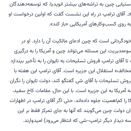
 دستیابی چین به تراشه‌های بیشتر انویدیا، که توسعه‌دهندگان
. آقای ترامپ در راه این نشست گفت که اولین درخواست او
ه روی کسب‌و‌کارهای آمریکایی «باز کند».
ودگردانی است که چین ادعای مالکیت آن را دارد. او در
وءمدیریت این مسئله می‌تواند چین و آمریکا را به درگیری
 آقای ترامپ فروش تسلیحات به تایوان را به تأخیر بیندازد
مخالف» استقلال این جزیره است. آقای ترامپ این هفته با
فروش تسلیحات با آقای شی گفتگو کند، دولت تایوان را نگران
 آمریکا به این جزیره است. با این حال، مقامات کاخ سفید،
را کم‌اهمیت جلوه داده‌اند، حتی اگر آقای ترامپ در اظهارات
ان دولت چین می‌گویند که آنها به جای تمرکز فقط بر این
دیدار دیگر ترامپ-شی که انتظار می‌رود) امیدوارند.