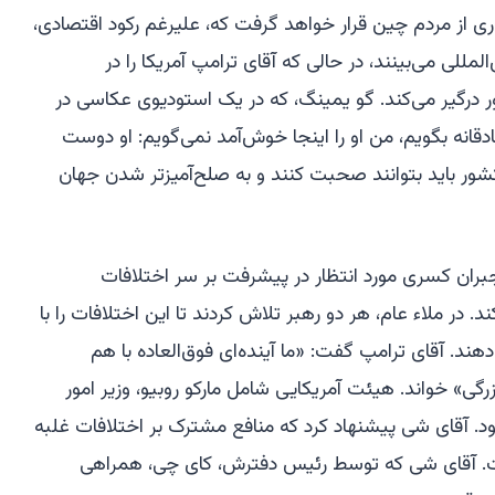
اری از مردم چین قرار خواهد گرفت که، علیرغم رکود اقتصادی،
لمللی می‌بینند، در حالی که آقای ترامپ آمریکا را در
 درگیر می‌کند. گو یمینگ، که در یک استودیوی عکاسی در
دقانه بگویم، من او را اینجا خوش‌آمد نمی‌گویم: او دوست
شور باید بتوانند صحبت کنند و به صلح‌آمیزتر شدن جهان
ان کسری مورد انتظار در پیشرفت بر سر اختلافات
در ملاء عام، هر دو رهبر تلاش کردند تا این اختلافات را با
. آقای ترامپ گفت: «ما آینده‌ای فوق‌العاده با هم
گی» خواند. هیئت آمریکایی شامل مارکو روبیو، وزیر امور
د. آقای شی پیشنهاد کرد که منافع مشترک بر اختلافات غلبه
است. آقای شی که توسط رئیس دفترش، کای چی، همراهی