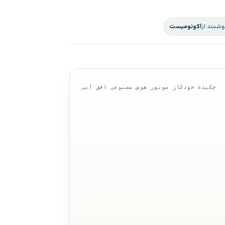
وشمند از
اکونومیست
چکیدهٔ خودکار موتور هوش مصنوعی افق آبی