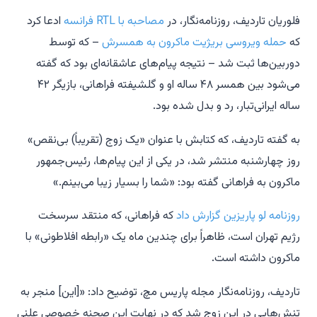
فلوریان تاردیف، روزنامه‌نگار، در
مصاحبه با RTL فرانسه
ادعا کرد
که
حمله ویروسی بریژیت ماکرون به همسرش
– که توسط
دوربین‌ها ثبت شد – نتیجه پیام‌های عاشقانه‌ای بود که گفته
می‌شود بین همسر ۴۸ ساله او و گلشیفته فراهانی، بازیگر ۴۲
ساله ایرانی‌تبار، رد و بدل شده بود.
به گفته تاردیف، که کتابش با عنوان «یک زوج (تقریباً) بی‌نقص»
روز چهارشنبه منتشر شد، در یکی از این پیام‌ها، رئیس‌جمهور
ماکرون به فراهانی گفته بود: «شما را بسیار زیبا می‌بینم.»
روزنامه لو پاریزین گزارش داد
که فراهانی، که منتقد سرسخت
رژیم تهران است، ظاهراً برای چندین ماه یک «رابطه افلاطونی» با
ماکرون داشته است.
تاردیف، روزنامه‌نگار مجله پاریس مچ، توضیح داد: «[این] منجر به
تنش‌هایی در این زوج شد که در نهایت این صحنه خصوصی علنی