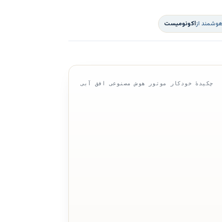
هوشمند از
اکونومیست
چکیدهٔ خودکار موتور هوش مصنوعی افق آبی