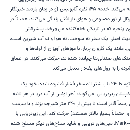
ند. خدمه ۱۴۵ نفره
آناپولیس
(و در زمان بازدید خبرنگار
ئال از نور مصنوعی و هوای بازیافتی زندگی می‌کنند، عمدتاً در
پنجره که در تاریکی خفه‌کننده می‌چرخد. پیشرانش
یت اصلی یک سفر نه سوخت، نه هوا و نه آب شیرین است،
ند یک کاروان پربار، با موزهای آویزان از لوله‌ها و
شتک‌های صندلی‌ها چپانده شده‌اند، حرکت می‌کنند. در اعماق
شرده را به رول‌های پف‌دار تبدیل می‌کند.
حفظ جان ملوانان در داخل بدنه‌ای که توسط ۲۴ یا بیشتر اتمسفر فشار فشرده شده، خود یک
پیتان زیردریایی، می‌گوید: "هر اونس از آب دریا در هر ثانیه
در تلاش برای کشتن ماست." زیردریایی رسماً قادر است تا بیش از ۲۴۰ متر شیرجه بزند و با سرعت
مانه و احتمالاً بسیار بالاتر هستند) حرکت کند. این زیردریایی با
موشک‌های کروز تاماهاوک، اژدرهای Mark-48، مین‌های دریایی و شاید سلاح‌های دیگر مسلح شده