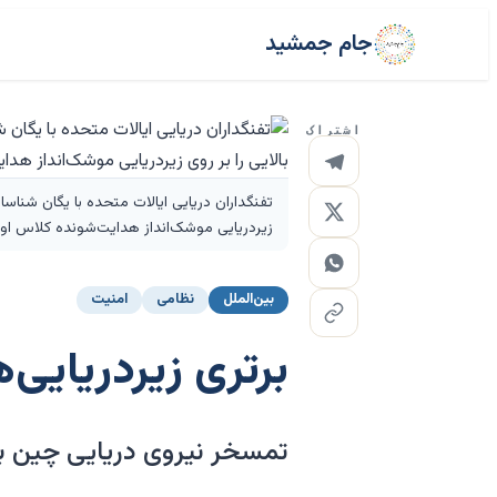
جام جمشید
اشتراک
تفنگداران دریایی ایالات متحده با یگان شناسای
زیردریایی موشک‌انداز هدایت‌شونده کلاس اوهایو USS جورجیا در دریای مدیترانه انجام
بین‌الملل
نظامی
امنیت
برتری زیردریایی
تمسخر نیروی دریایی چین به