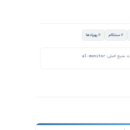
سنتکام
پهپادها
ه. منبع اصلی:
al-monitor