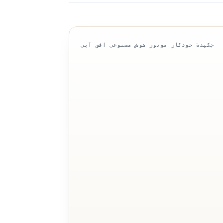
چکیدهٔ خودکار موتور هوش مصنوعی افق آبی