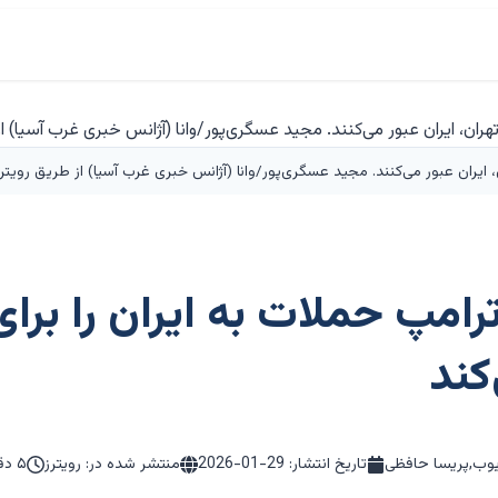
، ایران عبور می‌کنند. مجید عسگری‌پور/وانا (آژانس خبری غرب آسیا) از طریق رویتر
ترامپ حملات به ایران را بر
کند
یوب,پریسا حافظی
تاریخ انتشار:
2026-01-29
منتشر شده در: رویترز
۵ دقیقه مطالعه