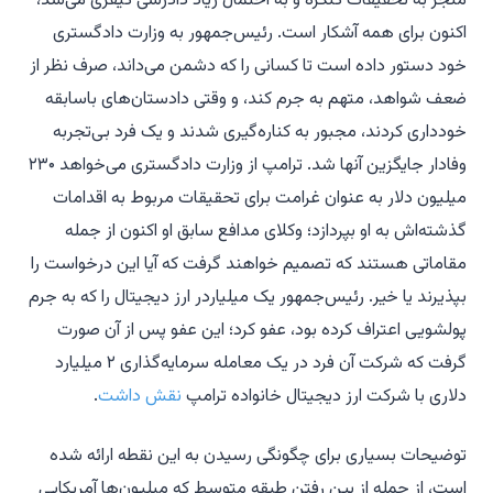
منجر به تحقیقات کنگره و به احتمال زیاد دادرسی کیفری می‌شد،
اکنون برای همه آشکار است. رئیس‌جمهور به وزارت دادگستری
خود دستور داده است تا کسانی را که دشمن می‌داند، صرف نظر از
ضعف شواهد، متهم به جرم کند، و وقتی دادستان‌های باسابقه
خودداری کردند، مجبور به کناره‌گیری شدند و یک فرد بی‌تجربه
وفادار جایگزین آنها شد. ترامپ از وزارت دادگستری می‌خواهد ۲۳۰
میلیون دلار به عنوان غرامت برای تحقیقات مربوط به اقدامات
گذشته‌اش به او بپردازد؛ وکلای مدافع سابق او اکنون از جمله
مقاماتی هستند که تصمیم خواهند گرفت که آیا این درخواست را
بپذیرند یا خیر. رئیس‌جمهور یک میلیاردر ارز دیجیتال را که به جرم
پولشویی اعتراف کرده بود، عفو کرد؛ این عفو پس از آن صورت
گرفت که شرکت آن فرد در یک معامله سرمایه‌گذاری ۲ میلیارد
دلاری با شرکت ارز دیجیتال خانواده ترامپ
نقش داشت
.
توضیحات بسیاری برای چگونگی رسیدن به این نقطه ارائه شده
است، از جمله از بین رفتن طبقه متوسط که میلیون‌ها آمریکایی