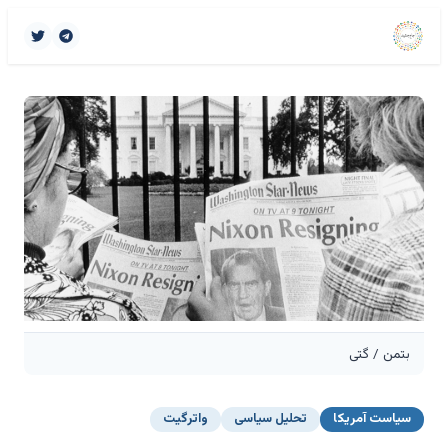
بتمن / گتی
سیاست آمریکا
تحلیل سیاسی
واترگیت