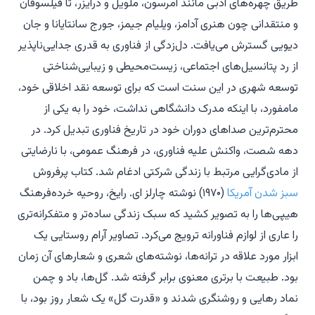
طریق چهره‌های ادبی مانند امرسون، ملویل و درایزر، تا فیلسوفان
و منتقدانی چون هنری آدامز، ویلیام جیمز، جورج سانتایانا و جان
دیویی گسترش می‌یافت. دل‌زدگی از فناوری به قدری جدایی‌ناپذیر
از رد پتانسیل‌های اجتماعی، زیست‌محیطی و زیبایی‌شناختی
توسعه شهری در این سنت است که برای توسعه نقد اخلاقی خود،
مامفورد، با اینکه مدرک دانشگاهی نداشت، خود را به یکی از
محترم‌ترین صداهای دوران خود در تاریخ فناوری تبدیل کرد. در
دهه شصت، واکنش علیه فناوری، در فرهنگ عمومی، با نارضایتی
از مادی‌گرایی مرتبط با زندگی شرکتی ادغام شد. کتاب پرفروش
سبز شدن آمریکا
(۱۹۷۰) نوشته چارلز ای. رایخ، روحیه خرده‌فرهنگ
هیپی‌ها را به تصویر کشید که سبک زندگی ساده‌تر و متفکرانه‌تری
را عاری از لوازم فناورانه ترویج می‌کرد. تصاویر آرام روستایی یک
ابزار مورد علاقه در ترانه‌ها، نوشته‌های شعری و شعارهای آن زمان
بود. طبیعت با برتری معنوی برابر گرفته شد. گل‌ها، باد و چمن
نماد رهایی و روشنگری شدند و «قدرت گل» یک شعار روز بود، با