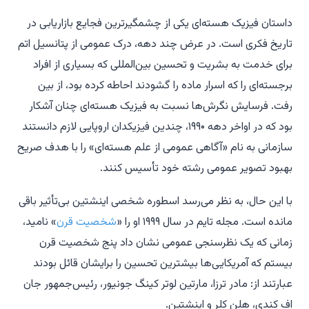
داستان فیزیک هسته‌ای یکی از چشمگیرترین فجایع بازاریابی در
تاریخ فکری است. در عرض چند دهه، درک عمومی از پتانسیل اتم
برای خدمت به بشریت و تحسین بین‌المللی که بسیاری از افراد
برجسته‌ای را که اسرار ماده را گشودند احاطه کرده بود، از بین
رفت. فرسایش نگرش‌ها نسبت به فیزیک هسته‌ای چنان آشکار
بود که در اواخر دهه ۱۹۹۰، چندین فیزیکدان اروپایی لازم دانستند
سازمانی به نام «آگاهی عمومی از علم هسته‌ای» را با هدف صریح
بهبود تصویر عمومی رشته خود تأسیس کنند.
با این حال، به نظر می‌رسد اسطوره شخصی اینشتین بی‌تأثیر باقی
مانده است. مجله
تایم
در سال ۱۹۹۹ او را «
شخصیت قرن
» نامید،
زمانی که یک نظرسنجی عمومی نشان داد پنج شخصیت قرن
بیستم که آمریکایی‌ها بیشترین تحسین را برایشان قائل بودند
عبارتند از: مادر ترزا، مارتین لوتر کینگ جونیور، رئیس‌جمهور جان
اف کندی، هلن کلر و اینشتین.