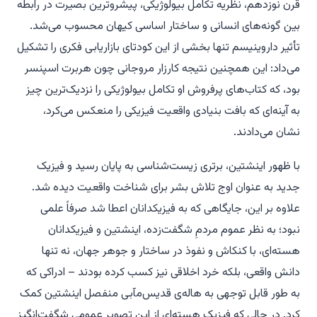
قرن نوزدهم، نظریه تکامل بیولوژیکی، پیشروترین بصیرت در رابطه
بین گونه‌های انسانی و ساختار اساسی کیهان محسوب می‌شد.
تأثیر داروینیسم تنها بخشی از این کودتای بازاریابی فکری را تشکیل
می‌داد: این همچنین نتیجه کارزار مروجانی چون هربرت اسپنسر
بود، که کتاب‌های پرفروش او تکامل بیولوژیکی را نزدیک‌ترین چیز
به آینه‌ای که بافت بنیادی واقعیت فیزیکی را منعکس می‌کرد،
نشان می‌دادند.
با ظهور اینشتین، برتری زیست‌شناسی به پایان رسید و فیزیک
جدید به عنوان اوج تلاش بشر برای شناخت واقعیت دیده شد.
علاوه بر این، جایگاهی که به فیزیکدانان اعطا شد صرفاً علمی
نبود؛ به نظر عموم مردمِ شگفت‌زده، اینشتین و فیزیکدانان
هسته‌ای، با کنکاش و نفوذ در ساختار و جوهر جهان، نه تنها
دانش واقعی، بلکه خرد اخلاقی نیز کسب کرده بودند – ادراکی که
به طور قابل توجهی به هاله‌ی قدیس‌مآبی منفصل اینشتین کمک
کرد. در حالی که فیزیک هسته‌ای از این تصویر عمومی شگفت‌انگیز