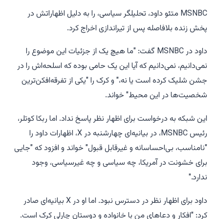
MSNBC متئو داود، تحلیلگر سیاسی، را به دلیل اظهاراتش در
پخش زنده بلافاصله پس از تیراندازی اخراج کرد.
داود در MSNBC گفت: "ما هیچ یک از جزئیات این موضوع را
نمی‌دانیم، نمی‌دانیم که آیا این یک حامی بوده که اسلحه‌اش را در
جشن شلیک کرده است یا نه،" و کرک را "یکی از تفرقه‌افکن‌ترین
شخصیت‌ها در این محیط" خواند.
این شبکه به درخواست برای اظهار نظر پاسخ نداد. اما ربکا کوتلر،
رئیس MSNBC، در بیانیه‌ای چهارشنبه در X، اظهارات داود را
"نامناسب، بی‌احساسانه و غیرقابل قبول" خواند و افزود که "جایی
برای خشونت در آمریکا، چه سیاسی و چه غیرسیاسی، وجود
ندارد."
داود برای اظهار نظر در دسترس نبود. اما او در X بیانیه‌ای صادر
کرد: "افکار و دعاهای من با خانواده و دوستان چارلی کرک است.