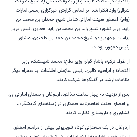
بلندپایه در ساعت ۳ بعدازظهر به وقت محلی (۸ صبح به وقت
شرقی) وارد آنکارا شد. بر اساس گزارش خبرگزاری رسمی امارات
(وام)، اعضای هیئت اماراتی شامل شیخ حمدان بن محمد بن
زاید، وزیر کشور؛ شیخ زاید بن محمد بن زاید، معاون رئیس دربار
ریاست جمهوری؛ و شیخ محمد بن حمد بن طحنون، مشاور
رئیس‌جمهور، بودند.
از طرف ترکیه، یاشار گولر، وزیر دفاع؛ محمد شیمشک، وزیر
اقتصاد؛ و ابراهیم کالین، رئیس سازمان اطلاعات، به همراه دیگر
مقامات ارشد در گفتگوها شرکت کردند.
پس از نزدیک به چهار ساعت مذاکره، اردوغان و همتای اماراتی وی
بر امضای هفت تفاهم‌نامه همکاری در زمینه‌های گردشگری،
کشاورزی و داروسازی نظارت کردند.
اردوغان در یک سخنرانی کوتاه تلویزیونی پیش از مراسم امضای
اسناد، ضمن اشاره به اینکه امارات یکی از شرکای تجاری پیشرو