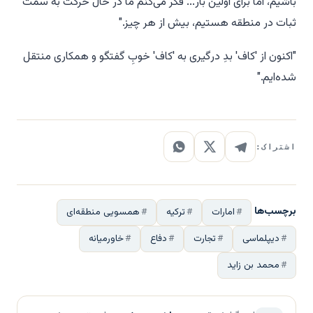
باشیم، اما برای اولین بار... فکر می‌کنم ما در حال حرکت به سمت
ثبات در منطقه هستیم، بیش از هر چیز."
"اکنون از 'کاف' بدِ درگیری به 'کاف' خوبِ گفتگو و همکاری منتقل
شده‌ایم."
اشتراک:
برچسب‌ها
امارات
ترکیه
همسویی منطقه‌ای
دیپلماسی
تجارت
دفاع
خاورمیانه
محمد بن زاید