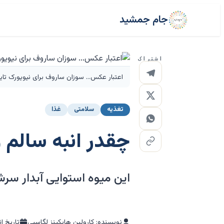
جام جمشید
اشتراک
اعتبار عکس... سوزان ساروف برای نیویورک تای
تغذیه
سلامتی
غذا
چقدر انبه سالم 
این میوه استوایی آبدار سر
نویسنده: کارولین هاپکینز لگاسپی
تاریخ ا