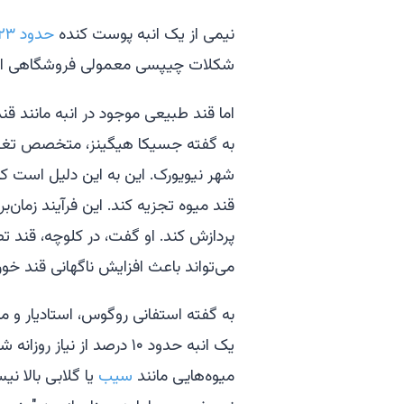
نیمی از یک انبه پوست کنده
حدود ۲۳ گرم قند دارد،
شکلات چیپسی معمولی فروشگاهی ا
اما قند طبیعی موجود در انبه مانند ق
به گفته جسیکا هیگینز، متخصص تغذیه
شهر نیویورک. این به این دلیل است ک
قند میوه تجزیه کند. این فرآیند زمان‌
پردازش کند. او گفت، در کلوچه، قند
می‌تواند باعث افزایش ناگهانی قند خو
یک انبه حدود ۱۰ درصد از نیا
میوه‌هایی مانند
سیب
یا گلابی بالا ن