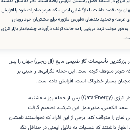
ایر انرژی در آستانه فصل زمستان افزایش یافته است. قطر که سال گذشته
هان بود، قصد داشت با بازگشایی ایمن تنگه هرمز صادرات خود را افزایش
بندی عرضه و تمدید بندهای «فورس ماژور» برای مشتریان خود روبه‌رو
طور موقت تردد دریایی را به حالت توقف درآورده، چشم‌انداز بازار انرژی
ست.
ر بزرگترین تأسیسات گاز طبیعی مایع (ال‌ان‌جی) جهان را پس
گه هرمز متوقف کرده است. این حمله نگرانی‌ها را مبنی بر
ی همچنان بسیار خطرناک است، افزایش داده است.
به گفته افراد مطلع، مقامات شرکت قطر انرژی (QatarEnergy) پس از حمله روز سه‌شنبه،
 و سعد الکعبی، مدیرعامل این شرکت، تصمیم گرفت
 لفان را متوقف کند. برخی از این افراد که نخواستند نامشان
هار داشتند که عملیات به دلایل ایمنی در حداقل نگه