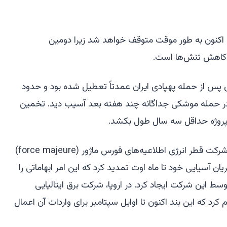
ها اکنون به طور موقت متوقف خواهد شد زیرا دومین
ر کاهش تنش‌ها است.
 پس از حمله پهپادی ایران عمدتاً تعطیل شده بود و حدود
نه در حمله موشکی جداگانه چند هفته بعد آسیب دید. تخمین
پروژه حداقل سه سال طول بکشد.
بلومبرگ گزارش داد که هفته گذشته، شرکت قطر انرژی اطلاعیه‌های فورس ماژور (force majeure)
یان آسیایی خود تا ماه اوت تمدید کرد که این امر ابهاماتی را
توسط این شرکت ایجاد کرد. در اروپا، شرکت برق ایتالیایی
س‌پی‌ای (Edison SpA) اعلام کرد که این بند اکنون تا اوایل سپتامبر برای واردات آن اعمال