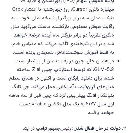
اولیه عمومی سهام (IPO) رکوردشکن و خرید ۶۰
میلیارد دلاری Cursor، روز چهارشنبه با انتشار Grok
4.5 – مدلی سه برابر بزرگتر از نسخه قبلی خود – به
رقابت هوش مصنوعی بازگشت. ماسک می‌گوید مدل
دیگری تقریباً دو برابر بزرگتر ماه آینده عرضه خواهد
شد و بر این شرط‌بندی تأکید می‌کند که مقیاس خام،
نه فقط آموزش هوشمندانه‌تر، همچنان برنده است.
در همین حال، چین در رقابت متن‌باز پیشتاز است.
GLM-5.2، که توسط استارتاپ چینی Z.ai ساخته
شده، برای دانلود رایگان است و اکنون در همان سطح
مدل‌های گران‌قیمت آمریکایی عمل می‌کند. جی تانگ،
بنیانگذار Z.ai، پیش‌بینی کرد که چین قبل از سه ماهه
اول سال ۲۰۲۷ به یک مدل «کلاس Fable» دست
خواهد یافت.
۲. دولت در حال فعال شدن:
رئیس‌جمهور ترامپ در ابتدا