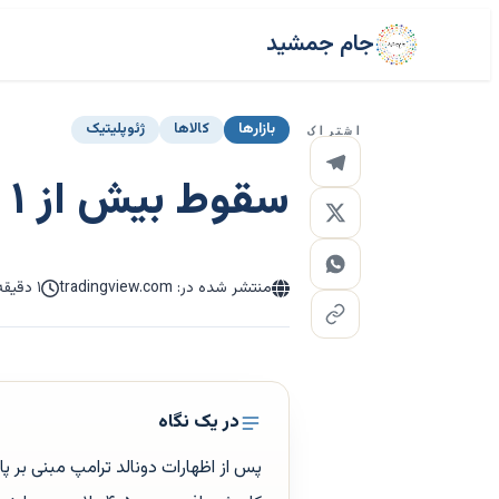
جام جمشید
بازارها
کالاها
ژئوپلیتیک
اشتراک
سقوط بیش از ۱ درصدی طلا در پی اظهارات ترامپ
منتشر شده در: tradingview.com
۱ دقیقه مطالعه
در یک نگاه