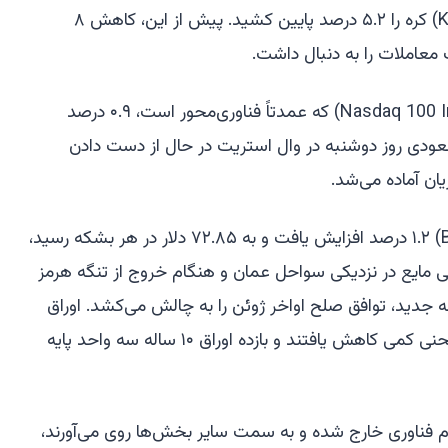
کاهش یافت و شاخص کوسپی (Kospi) کره را ۵.۲ درصد پایین کشید. پیش از این، کاهش ۸
عاملات را به دنبال داشت.
معاملات آتی شاخص نزدک ۱۰۰ (Nasdaq 100 Index) که عمدتاً فناوری‌محور است، ۰.۹ درصد
دی روز دوشنبه در وال استریت در حال از دست دادن
ان آماده می‌شد.
در جای دیگر، نفت برنت (Brent crude) ۱.۲ درصد افزایش یافت و به ۷۲.۸۵ دلار در هر بشکه رسید،
مایع در نزدیکی سواحل عمان و هنگام خروج از تنگه هرمز
ه جدید، توافق صلح اواخر ژوئن را به چالش می‌کشد. اوراق
خزانه‌داری (Treasuries) در سراسر منحنی کمی کاهش یافتند و بازده اوراق ۱۰ ساله سه واحد پایه
هام فناوری خارج شده و به سمت سایر بخش‌ها روی می‌آورند،