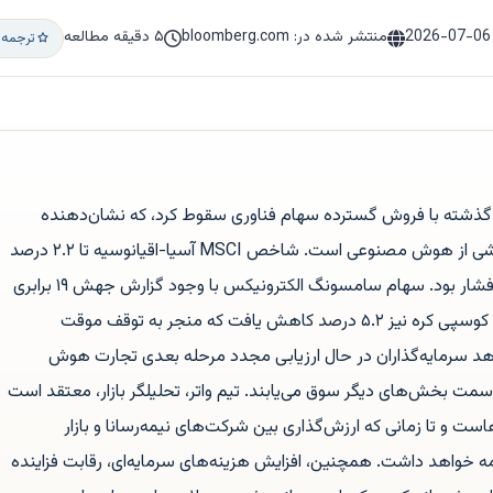
2026-07-06
منتشر شده در: bloomberg.com
۵ دقیقه مطالعه
ترجمه 
وز گذشته با فروش گسترده سهام فناوری سقوط کرد، که نشان‌دهنده
تعمیق تردیدها در مورد پایداری رالی ناشی از هوش مصنوعی است. شاخص MSCI آسیا-اقیانوسیه تا ۲.۲ درصد
کاهش یافت و بخش تراشه کانون این فشار بود. سهام سامسونگ الکترونیکس با وجود گزارش جهش ۱۹ برابری
در سود، ۱۰ درصد سقوط کرد و شاخص کوسپی کره نیز ۵.۲ درصد کاهش یافت که منجر به توقف موقت
 سرمایه‌گذاران در حال ارزیابی مجدد مرحله بعدی تجارت هوش
ت بخش‌های دیگر سوق می‌یابند. تیم واتر، تحلیلگر بازار، معتقد است
است و تا زمانی که ارزش‌گذاری بین شرکت‌های نیمه‌رسانا و بازار
امه خواهد داشت. همچنین، افزایش هزینه‌های سرمایه‌ای، رقابت فزاینده