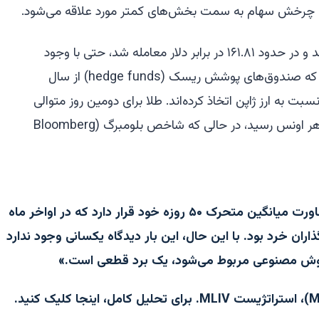
ث چرخش سهام به سمت بخش‌های کمتر مورد علاقه می‌شود.
در جای دیگر، ین (yen) کمی قوی‌تر شد و در حدود ۱۶۱.۸۱ در برابر دلار معامله شد، حتی با وجود
اینکه داده‌های موقعیت‌یابی نشان داد که صندوق‌های پوشش ریسک (hedge funds) از سال
نسبت به ارز ژاپن اتخاذ کرده‌اند. طلا برای دومین روز متوالی
کاهش یافت و به حدود ۴,۱۲۵ دلار در هر اونس رسید، در حالی که شاخص بلومبرگ (Bloomberg
«شاخص کوسپی (Kospi) در مجاورت میانگین متحرک ۵۰ روزه خود قرار دارد که در اواخر ماه
ران خرد بود. با این حال، این بار دیدگاه یکسانی وجود ندارد
ش مصنوعی مربوط می‌شود، یک برد قطعی است.»