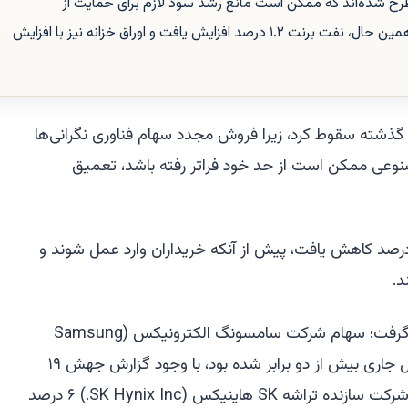
ح شده‌اند که ممکن است مانع رشد سود لازم برای حمایت از
ارزش‌گذاری‌های بالای فعلی شوند. در همین حال، نفت برنت ۱.۲ درصد افزایش یافت و اوراق خزانه نیز با افزایش
ز گذشته سقوط کرد، زیرا فروش مجدد سهام فناوری نگرانی‌ها
مصنوعی ممکن است از حد خود فراتر رفته باشد، تعمیق
خص MSCI آسیا-اقیانوسیه تا ۲.۲ درصد کاهش یافت، پیش از آنکه خریداران وارد عمل شوند و
بخش تراشه تحت فشار بیشتری قرار گرفت؛ سهام شرکت سامسونگ الکترونیکس (Samsung
Electronics Co.)، که ارزش آن در سال جاری بیش از دو برابر شده بود، با وجود گزارش جهش ۱۹
برابری در سود، تا ۱۰ درصد سقوط کرد. شرکت سازنده تراشه SK هاینیکس (SK Hynix Inc.) ۶ درصد