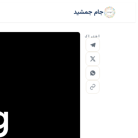
جام جمشید
اشتراک