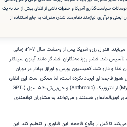
وسانات سیاست‌گذاری آمریکا و خطرات ناشی از اتکای بیش از حد به یک
منی و نوآوری، نیازمند نظام‌مند شدن مقررات به جای استفاده از
قوانین جدید اغلب از دل فجایع بیرون می‌آیند. فدرال رزرو آمریکا پس از وحشت سال ۱۹۰۷، زمانی
یس شد. فشار روزنامه‌نگاران افشاگر مانند آپتون سینکلر
 ایجاد سازمان غذا و دارو شد. کمیسیون بورس و اوراق بهادار در دوران
وز فاجعه‌ای ایجاد نکرده است، اما ممکن است این اتفاق
بیفتد. مدل‌هایی مانند میتوس (Mythos) از انتروپیک (Anthropic) و جی‌پی‌تی-۵.۶ سول (GPT-
ز اوپن‌ای‌آی (OpenAI) هکرهای فوق‌العاده‌ای هستند و می‌توانند به مشاوران توانمندی
کند تا قبل از وقوع فاجعه، این فناوری را تنظیم کند. این