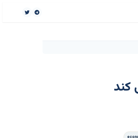
 کند
econ