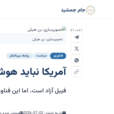
جام جمشید
اشتراک
تصویرسازی: بن هیکی
فناوری
سیاست
روابط بین‌الملل
آمریکا نباید هو
فیبل آزاد است. اما این فناو
تاریخ انتشار:
2026-07-02
منتشر شده در: nomist.com