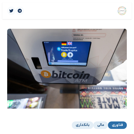
فناوری
مالی
بانکداری