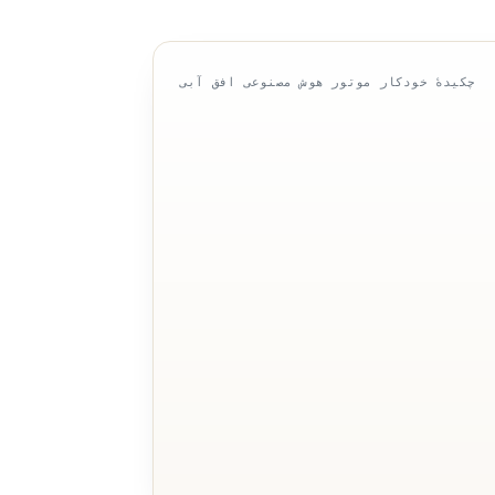
چکیدهٔ خودکار موتور هوش مصنوعی افق آبی