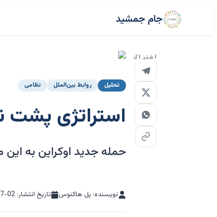
جام جمشید
اشتراک
تحلیل
روابط بین‌الملل
نظامی
استراتژی پشت نب
حمله جدید اوکراین به این من
نویسنده: پل هاکنوس
تاریخ انتشار:
07-02