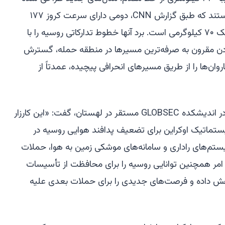
اوکراین شامل FP-2 و Behemoth هستند که طبق گزارش CNN، دومی دارای سرعت کروز ۱۷۷
کیلومتر در ساعت و قادر به حمل کلاهک ۷۰ کیلوگرمی است. برد آنها خطوط تدارکاتی روسیه را با
دن مقرون به صرفه‌ترین مسیرها در منطقه حمله، گسترش
وان‌ها را از طریق مسیرهای انحرافی پیچیده، عمدتاً از
ماکسیم بزنوسیوک، پژوهشگر همکار در اندیشکده GLOBSEC مستقر در لهستان، گفت: «این کارزار
ستماتیک اوکراین برای تضعیف پدافند هوایی روسیه در
ستم‌های راداری و سامانه‌های موشکی زمین به هوا، حملات
 امر همچنین توانایی روسیه را برای محافظت از تأسیسات
هش داده و فرصت‌های جدیدی را برای حملات بعدی علیه