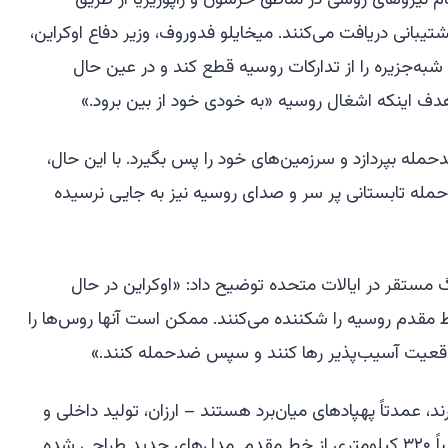
 نیروهای روسی در مناطق خرسون و زاپوریژیا از طریق
تیبانی دریافت می‌کنند. میخایلو فدوروف، وزیر دفاع اوکراین،
شبه‌جزیره را از تدارکات روسیه قطع کند و در عین حال
 هدف اینکه اشغال روسیه «به خودی خود از بین برود.»
ضدحمله بپردازد و سرزمین‌های خود را پس بگیرد. با این حال،
 حمله تابستانی پر سر و صدای روسیه نیز به جایی نرسیده
ستقر در ایالات متحده توضیح داد: «اوکراین در حال
مقدم روسیه را شکننده می‌کنند. ممکن است آنها روس‌ها را
 موقعیت آسیب‌پذیر رها کنند و سپس ضدحمله کنند.»
رند، عمدتاً پهپادهای میان‌برد هستند – ارزان، تولید داخلی و
قادر به حمله به اهدافی در فاصله تقریباً ۳۲۰ کیلومتری از خط مقدم. مدل‌های جدید طراحی شده