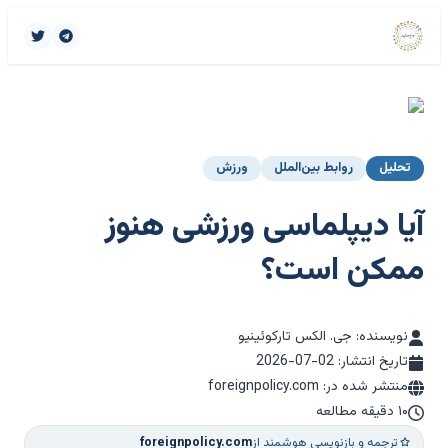
تحلیل
روابط بین‌الملل
ورزش
آیا دیپلماسی ورزشی هنوز
ممکن است؟
نویسنده: جی. الکس تارکوئینیو
تاریخ انتشار:
2026-07-02
منتشر شده در: foreignpolicy.com
۱۰ دقیقه مطالعه
ترجمه و بازنویسی هوشمند از
foreignpolicy.com