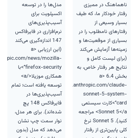
ناهماهنگ در ممیزی
مدل‌ها را در توسعه
رفتار خودکار ما، که طیف
اکسپلویت برای
بسیار وسیعی از
آسیب‌پذیری‌های
رفتارهای نامطلوب را در
نرم‌افزاری در فایرفاکس
بسیاری از موقعیت‌ها و
147 اندازه‌گیری می‌کند
زمینه‌ها آزمایش می‌کند
(این ارزیابی <a
(برای لیست کامل و
thropic.com/news/mozilla-
نتایج هر رفتار خاص، به
firefox-security">با
بخش 6.4 <a
همکاری موزیلا</a>
href="https://www.anthropic.com/claude-
توسعه یافته است؛ تمام
sonnet-5-system-
آسیب‌پذیری‌ها در
card">کارت سیستمی
فایرفاکس 148 پچ
Sonnet 5</a> مراجعه
شده‌اند). برای هر مدل،
کنید). Sonnet 5 نرخ
نوار سمت چپ نشان
کلی پایین‌تری از رفتار
می‌دهد که مدل (بدون