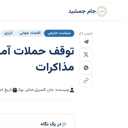
جام جمشید
سیاست خارجی
اقتصاد جهانی
انرژی
اشتراک
توقف حملات آمریک
مذاکرات
نویسنده: جان گمبریل,جاش بوک
تاریخ ان
در یک نگاه