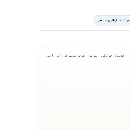
هوشمند از
فارن پالیسی
چکیدهٔ خودکار موتور هوش مصنوعی افق آبی