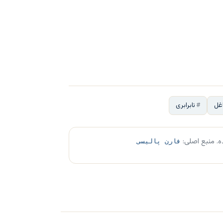
غل
نابرابری
ه. منبع اصلی:
فارن پالیسی