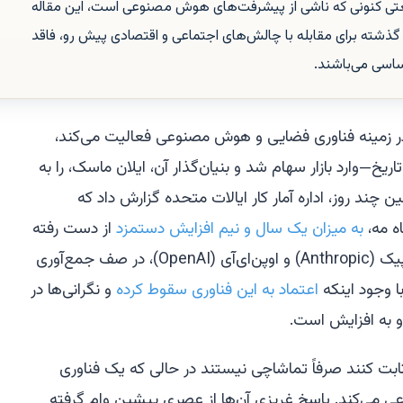
عتی کنونی که ناشی از پیشرفت‌های هوش مصنوعی است، این مقاله
شته برای مقابله با چالش‌های اجتماعی و اقتصادی پیش رو، فاقد
اساسی می‌باشند.
یس‌ایکس (SpaceX)، که در زمینه فناوری فضایی و هوش مصنوعی فعالیت می‌کند،
اریخ—وارد بازار سهام شد و بنیان‌گذار آن، ایلان ماسک، را به
ن چند روز، اداره آمار کار ایالات متحده گزارش داد که
اه مه،
به میزان یک سال و نیم افزایش دستمزد
از دست رفته
است. دو آزمایشگاه پیشرو دیگر، آنتروپیک (Anthropic) و اوپن‌ای‌آی (OpenAI)، در صف جمع‌آوری
 وجود اینکه
اعتماد به این فناوری سقوط کرده
و نگرانی‌ها در
و به افزایش است.
ت کنند صرفاً تماشاچی نیستند در حالی که یک فناوری
عی می‌کند. پاسخ غریزی آن‌ها از عصری پیشین وام گرفته