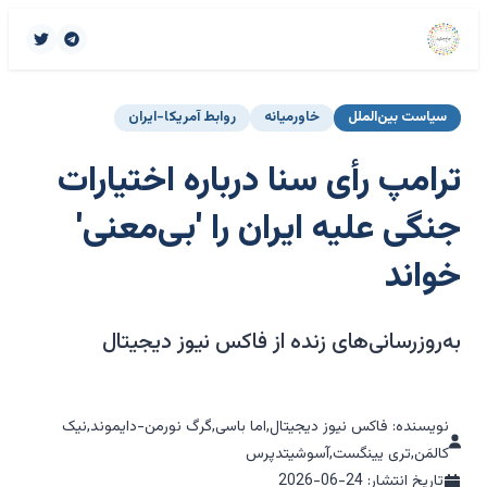
سیاست بین‌الملل
خاورمیانه
روابط آمریکا-ایران
ترامپ رأی سنا درباره اختیارات
جنگی علیه ایران را 'بی‌معنی'
خواند
به‌روزرسانی‌های زنده از فاکس نیوز دیجیتال
نویسنده: فاکس نیوز دیجیتال,اما باسی,گرگ نورمن-دایموند,نیک
کالمَن,تری یینگست,آسوشیتدپرس
تاریخ انتشار:
2026-06-24