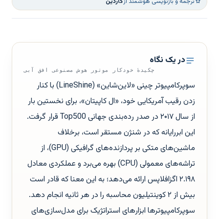
ترجمه و بازنویسی هوشمند از
گاردین
در یک نگاه
چکیدهٔ خودکار موتور هوش مصنوعی افق آبی
سوپرکامپیوتر چینی «لاین‌شاین» (LineShine) با کنار
زدن رقیب آمریکایی خود، «ال کاپیتان»، برای نخستین بار
از سال ۲۰۱۷ در صدر رده‌بندی جهانی Top500 قرار گرفت.
این ابررایانه که در شنژن مستقر است، برخلاف
ماشین‌های متکی بر پردازنده‌های گرافیکی (GPU)، از
تراشه‌های معمولی (CPU) بهره می‌برد و عملکردی معادل
۲.۱۹۸ اگزافلاپس ارائه می‌دهد؛ به این معنا که قادر است
بیش از ۲ کوینتیلیون محاسبه را در هر ثانیه انجام دهد.
سوپرکامپیوترها ابزارهای استراتژیک برای مدل‌سازی‌های