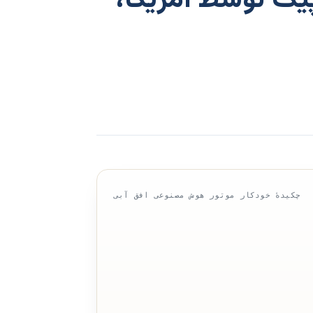
ک توسط آمریکا،
چکیدهٔ خودکار موتور هوش مصنوعی افق آبی