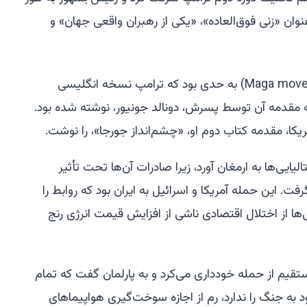
نوان «زنی فوق‌العاده»، «یکی از رهبران واقعی جهان» و
روابط بین ملونی و جنبش مگا (Maga movement) به حدی بود که ترامپ نسخه انگلیسی
ه مقدمه آن توسط پسرش، دونالد جونیور، نوشته شده بود.
ا، مقدمه کتاب دوم او، «چشم‌انداز جورجا»، را نوشت.
لیایی‌ها به ارمغان آورد، زیرا صادرات آن‌ها تحت تأثیر
گرفت. این حمله آمریکا و اسرائیل به ایران بود که روابط را
ی‌ها از اختلال اقتصادی ناشی از افزایش قیمت انرژی رنج
ستقیم از حمله خودداری می‌کرد و به پارلمان گفت که تمام
به جنگ را ندارد، رم از اجازه سوخت‌گیری هواپیماهای