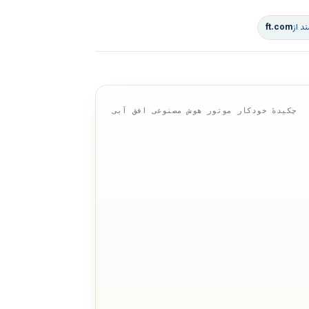
د از
ft.com
چکیدهٔ خودکار موتور هوش مصنوعی افق آبی