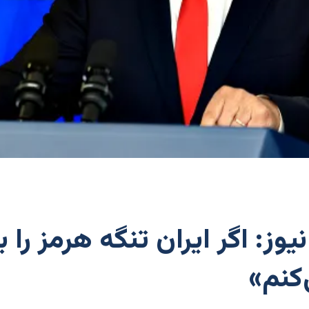
ز: اگر ایران تنگه هرمز را ببن
کنم»