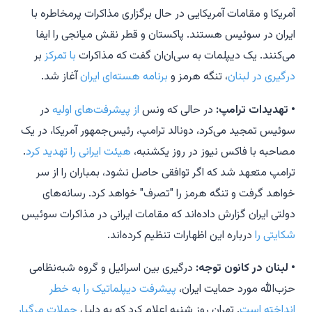
آمریکا و مقامات آمریکایی در حال برگزاری مذاکرات پرمخاطره با
ایران در سوئیس هستند. پاکستان و قطر نقش میانجی را ایفا
می‌کنند. یک دیپلمات به سی‌ان‌ان گفت که مذاکرات
با تمرکز
بر
درگیری در لبنان
، تنگه هرمز و
برنامه هسته‌ای ایران
آغاز شد.
• تهدیدات ترامپ:
در حالی که ونس
از پیشرفت‌های اولیه
در
سوئیس تمجید می‌کرد، دونالد ترامپ، رئیس‌جمهور آمریکا، در یک
مصاحبه با فاکس نیوز در روز یکشنبه،
هیئت ایرانی را تهدید کرد
.
ترامپ متعهد شد که اگر توافقی حاصل نشود، بمباران را از سر
خواهد گرفت و تنگه هرمز را "تصرف" خواهد کرد. رسانه‌های
دولتی ایران گزارش داده‌اند که مقامات ایرانی در مذاکرات سوئیس
شکایتی را
درباره این اظهارات تنظیم کرده‌اند.
• لبنان در کانون توجه:
درگیری بین اسرائیل و گروه شبه‌نظامی
حزب‌الله مورد حمایت ایران،
پیشرفت دیپلماتیک را به خطر
انداخته است
. تهران روز شنبه اعلام کرد که به دلیل
حملات مرگبار