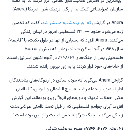
"بیشترین در معرض فعالیت‌های نظامی" قرار گرفته‌اند، به گفته
سازمان غیرانتفاعی کمک به آوارگان نزدیک شرق آمریکا (Anera).
Anera در گزارشی
که روز پنجشنبه منتشر شد
، گفت که تخمین
زده می‌شود حدود ۲۲۲,۰۰۰ فلسطینی امروز در لبنان زندگی
می‌کنند. Anera افزود که بسیاری از آنها در طول نکبت، یا "فاجعه"،
سال ۱۹۴۸ در آنجا ساکن شدند، زمانی که بیش از ۷۰۰,۰۰۰
فلسطینی پس از جنگ‌های ۱۹۴۸/۴۹، در آنچه اکنون اسرائیل است،
از خانه‌های خود فرار کردند یا به زور بیرون رانده شدند.
گزارش Anera می‌گوید که مردم ساکن در اردوگاه‌های پناهندگان
اطراف صور، از جمله رشیدیه، برج الشمالی و البوس، "با ناامنی
مکرر، حملات نزدیک و دوره‌های انزوا" روبرو بوده‌اند. این گزارش
افزود: "برای جوامع فلسطینی که از قبل تحت ناامنی طولانی‌مدت
زندگی می‌کنند، جنگ هرگونه حس امنیت را از بین برده است."
۲۱ ژوئن ۲۰۲۶، ۰۷:۴۶ صبح به وقت شرقی