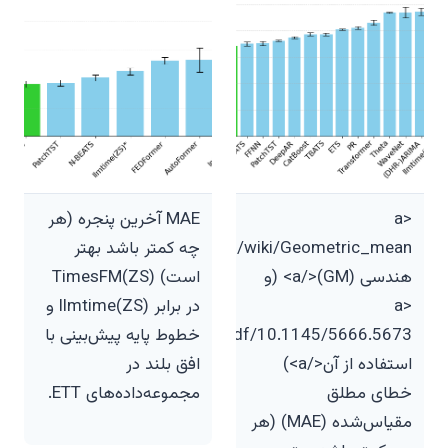
<a
MAE آخرین پنجره (هر
چه کمتر باشد بهتر
Geometric_mean
هندسی (GM)</a> (و
است) TimesFM(ZS)
<a
در برابر llmtime(ZS) و
خطوط پایه پیش‌بینی با
66.5673
استفاده از آن</a>)
افق بلند در
خطای مطلق
مجموعه‌داده‌های ETT.
مقیاس‌شده (MAE) (هر