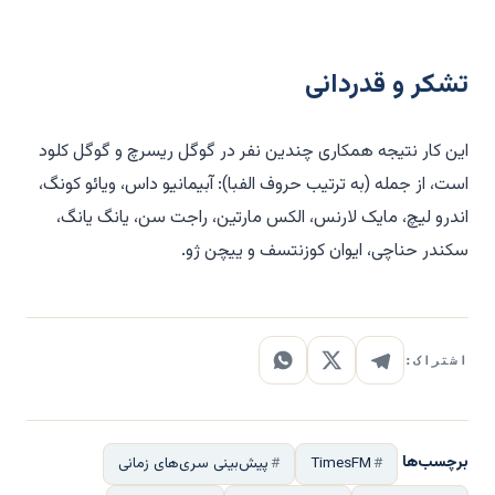
تشکر و قدردانی
این کار نتیجه همکاری چندین نفر در گوگل ریسرچ و گوگل کلود
است، از جمله (به ترتیب حروف الفبا): آبیمانیو داس، ویائو کونگ،
اندرو لیچ، مایک لارنس، الکس مارتین، راجت سن، یانگ یانگ،
سکندر حناچی، ایوان کوزنتسف و ییچن ژو.
اشتراک:
برچسب‌ها
TimesFM
پیش‌بینی سری‌های زمانی