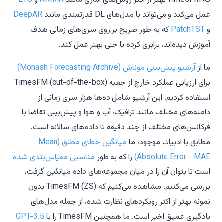
که TimesFM بهتر از اکثر روش‌های آماری مانند
ARIMA
و
ETS
عمل می‌کند و می‌تواند با مدل‌های DL قدرتمندی مانند
DeepAR
و
PatchTST
که
به طور صریح
بر روی سری‌های زمانی هدف
آموزش دیده‌اند، برابری کرده یا حتی بهتر عمل کند.
ما از
آرشیو پیش‌بینی موناش (Monash Forecasting Archive)
برای ارزیابی عملکرد خارج از جعبه (out-of-the-box) TimesFM
استفاده کردیم. این آرشیو شامل ده‌ها هزار سری زمانی از
دامنه‌های مختلف مانند ترافیک، آب و هوا و پیش‌بینی تقاضا با
فرکانس‌های مختلف از چند دقیقه تا داده‌های سالانه است.
مطابق با ادبیات موجود، ما
میانگین خطای مطلق (Mean
Absolute Error - MAE)
را که به طور
مناسبی مقیاس‌بندی شده
است تا بتوان آن را در میان مجموعه‌های داده میانگین گرفت،
بررسی می‌کنیم. مشاهده می‌کنیم که TimesFM (ZS) بدون
نمونه بهتر از اکثر رویکردهای نظارت شده، از جمله مدل‌های
یادگیری عمیق اخیر است. ما همچنین TimesFM را با
GPT-3.5