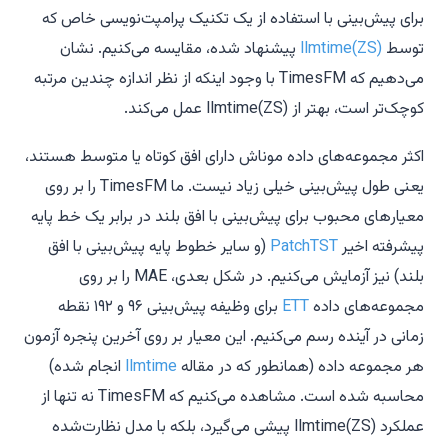
برای پیش‌بینی با استفاده از یک تکنیک پرامپت‌نویسی خاص که
توسط
llmtime(ZS)
پیشنهاد شده، مقایسه می‌کنیم. نشان
می‌دهیم که TimesFM با وجود اینکه از نظر اندازه چندین مرتبه
کوچک‌تر است، بهتر از llmtime(ZS) عمل می‌کند.
اکثر مجموعه‌های داده موناش دارای افق کوتاه یا متوسط هستند،
یعنی طول پیش‌بینی خیلی زیاد نیست. ما TimesFM را بر روی
معیارهای محبوب برای پیش‌بینی با افق بلند در برابر یک خط پایه
پیشرفته اخیر
PatchTST
(و سایر خطوط پایه پیش‌بینی با افق
بلند) نیز آزمایش می‌کنیم. در شکل بعدی، MAE را بر روی
مجموعه‌های داده
ETT
برای وظیفه پیش‌بینی ۹۶ و ۱۹۲ نقطه
زمانی در آینده رسم می‌کنیم. این معیار بر روی آخرین پنجره آزمون
هر مجموعه داده (همانطور که در مقاله
llmtime
انجام شده)
محاسبه شده است. مشاهده می‌کنیم که TimesFM نه تنها از
عملکرد llmtime(ZS) پیشی می‌گیرد، بلکه با مدل نظارت‌شده