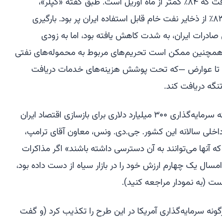
مه به ۲۰۹ هزار بشکه در روز کاهش یافت که ۸۴٪ کمتر از ماه آوریل است. طبق گفته «کپلر»،
ارائه‌دهنده داده، در آستانه این توافق، ۸۳٪ از ذخایر نفت خام قابل استفاده ایران پر بود. بارگیری
ادرات ایران، به شدت کاهش یافته بود، اما به زودی
مه همچنین ممکن است تحریم‌های مربوط به محموله‌های نفتی
است تا عوارض —که تحت پوشش هزینه‌های خدمات دریافت
نگه دریافت کند.
اما گفته می‌شود بزرگترین پاداش، بسته سرمایه‌گذاری ۳۰۰ میلیارد دلاری برای بازسازی اقتصاد ایران
خلی سالانه این کشور. جی.دی. ونس، معاون آقای ترامپ،
آنها می‌توانند به آن دسترسی داشته باشند» اگر مذاکرات
مسال یک چهارم ارزش خود را در بازار سیاه از دست داده بود،
ست (به نمودار مراجعه کنید).
قای ترامپ هرگونه سرمایه‌گذاری آمریکا در این طرح را تکذیب کرد (و گفت