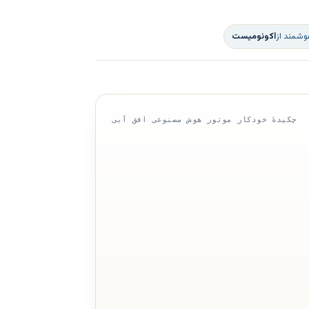
وشمند از
اکونومیست
چکیدهٔ خودکار موتور هوش مصنوعی افق آبی