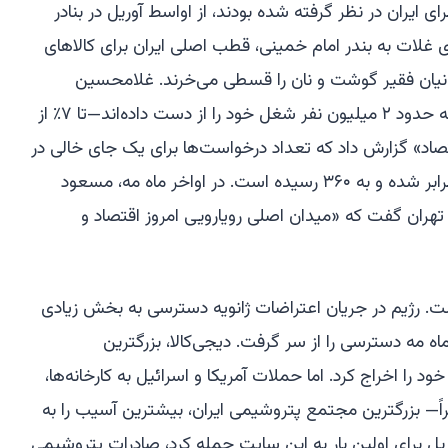
 ۳۰۰۰ کانتینر که برای ایران در نظر گرفته شده بودند، از اواسط آوریل در بنادر
ی غلات به بندر امام خمینی، قطب اصلی ایران برای کالاهای
ت.) ایرانیان فقیر گوشت و نان را قسطی می‌خرند. غلامحسین
محمدی، معاون وزیر کار، گفته است که حدود ۲ میلیون نفر شغل خود را از دست داده‌اند—تا ۷٪ از
مه «دنیای اقتصاد» گزارش داد که تعداد درخواست‌ها برای یک جای خالی در
وب‌سایت استخدامی «جاب‌ویژن» دو برابر شده و به ۳۶۰ رسیده است. در اواخر ماه مه، مسعود
 تهران گفت که «میدان اصلی رویارویی امروز اقتصاد و
. رژیم در جریان اعتراضات ژانویه دسترسی به بخش زیادی
ماه مه دسترسی را از سر گرفت. دیجی‌کالا، بزرگترین
ن ایران، ۳٪ از کارکنان خود را اخراج کرد. اما حملات آمریکا و اسرائیل به کارخانه‌ها،
خیراً— بزرگترین مجتمع پتروشیمی ایران، بیشترین آسیب را به
 آوریل برای اولین بار به این سایت حمله کرد، صادرات پتروشیمی