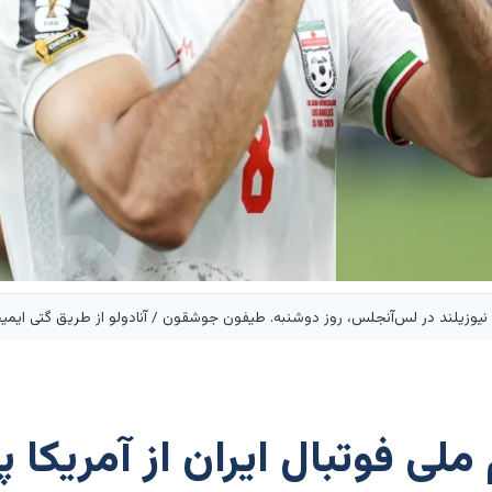
 نیوزیلند در لس‌آنجلس، روز دوشنبه. طیفون جوشقون / آنادولو از طریق گتی ایمی
لی فوتبال ایران از آمریکا پ