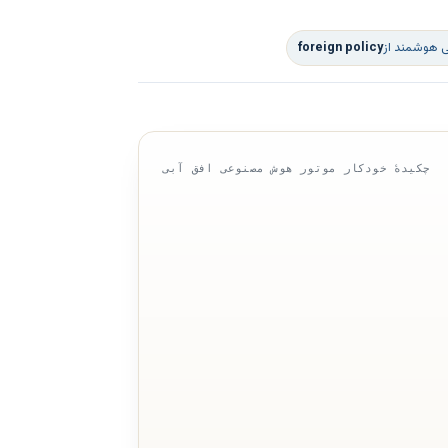
ی هوشمند از
foreign policy
چکیدهٔ خودکار موتور هوش مصنوعی افق آبی