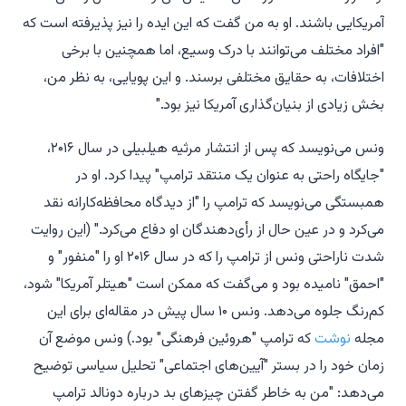
آمریکایی باشند. او به من گفت که این ایده را نیز پذیرفته است که
"افراد مختلف می‌توانند با درک وسیع، اما همچنین با برخی
اختلافات، به حقایق مختلفی برسند. و این پویایی، به نظر من،
بخش زیادی از بنیان‌گذاری آمریکا نیز بود."
ونس می‌نویسد که پس از انتشار
مرثیه هیلبیلی
در سال ۲۰۱۶،
"جایگاه راحتی به عنوان یک منتقد ترامپ" پیدا کرد. او در
همبستگی
می‌نویسد که ترامپ را "از دیدگاه محافظه‌کارانه نقد
می‌کرد و در عین حال از رأی‌دهندگان او دفاع می‌کرد." (این روایت
شدت ناراحتی ونس از ترامپ را که در سال ۲۰۱۶ او را "منفور" و
"احمق" نامیده بود و می‌گفت که ممکن است "هیتلر آمریکا" شود،
کم‌رنگ جلوه می‌دهد. ونس ۱۰ سال پیش در مقاله‌ای برای این
مجله
نوشت
که ترامپ "هروئین فرهنگی" بود.) ونس موضع آن
زمان خود را در بستر "آیین‌های اجتماعی" تحلیل سیاسی توضیح
می‌دهد: "من به خاطر گفتن چیزهای بد درباره دونالد ترامپ