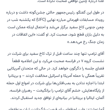
علناً درباره چنین توافقی صحبت نکرده است.
در طول این گفتگو، رئیس‌جمهور حالتی جشن‌گونه داشت و درباره
رویداد مسابقات قهرمانی مبارزه نهایی (UFC) که یکشنبه شب در
چمن جنوبی کاخ سفید برگزار می‌شد و احتمال اینکه ممکن است
به دلیل باران قطع شود، صحبت کرد. او گفت: «این اتفاقات در
زمان جنگ رخ می‌دهد.»
آقای ترامپ تنها چند ساعت قبل از ترک کاخ سفید برای شرکت در
نشست گروه ۷ در فرانسه صحبت می‌کرد، و این اعلامیه قطعاً
فضای جلسه را دگرگون خواهد کرد. در حالی که متحدان آمریکایی
تقریباً همگی با حمله آمریکا و اسرائیل مخالفت کردند – و بریتانیا
ابتدا با اجازه ندادن به بمب‌افکن‌ها برای شرکت در امواج اول حمله
از پایگاه‌هایش، خشم آقای ترامپ را برانگیخت – رهبران فرانسه،
آلمان، ایتالیا و بریتانیا در بیانیه‌ای از توافق جدید استقبال کردند.
آنها نوشتند: «این لحظه‌ای برای فرصت بازگرداندن ثبات منطقه‌ای