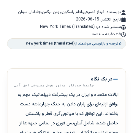
نویسنده: فرناز فصیحی,آدام راسگون,رونن برگمن,جاناتان سوان
تاریخ انتشار:
2026-06-15
منتشر شده در: New York Times (Translated)
۲۵ دقیقه مطالعه
ترجمه و بازنویسی هوشمند از
new york times (translated)
در یک نگاه
چکیدهٔ خودکار موتور هوش مصنوعی افق آبی
ایالات متحده و ایران در یک پیشرفت دیپلماتیک مهم به
توافق اولیه‌ای برای پایان دادن به جنگ چهارماهه دست
یافته‌اند. این توافق که با میانجی‌گری قطر و پاکستان
حاصل شده، شامل آتش‌بس فوری در تمامی جبهه‌ها از
جمله لبنان و بازگشایی «بدون عوارض» تنگه هرمز برای