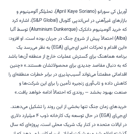
آوریل کی سورانو (April Kaye Soriano)، تحلیلگر آلومینیوم و
بازارهای غیرآهنی در اس‌اندپی گلوبال (S&P Global)، اشاره کرد
که خرید آلومینیوم دانکرک (Aluminium Dunkerque) توسط آلبا
(Alba) احتمالاً پیش از شروع جنگ در جریان بوده است. او افزود:
«این اقدام و تحرکات اخیر ای‌جی‌ای (EGA) به نظر می‌رسد یک
برنامه هماهنگ برای گسترش عملیات خارج از منطقه آن‌ها باشد
که به دنبال مقاصد جدیدی برای محصولاتشان هستند.» «چنین
اقداماتی مطمئناً می‌تواند آسیب‌پذیری در برابر خطرات منطقه‌ای را
کاهش داده و تاب‌آوری زنجیره تأمین را برای این شرکت‌ها و
صنعت بهبود بخشد — روندی که احتمالاً ادامه خواهد یافت.»
خریدهای زمان جنگ تنها بخشی از این روند را تشکیل می‌دهند.
ای‌جی‌ای (EGA) در حال توسعه یک کارخانه ذوب ۴ میلیارد دلاری
در ایالات متحده در کنار یک شریک محلی است، پروژه‌ای که سال
گذشته اعلام شد و به شرکت اماراتی این امکان را می‌دهد که از