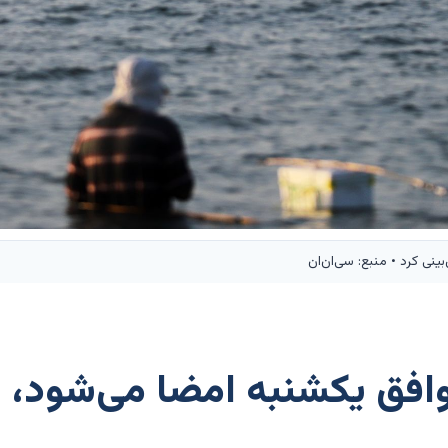
بینی کرد • منبع: سی‌ان‌ان
افق یکشنبه امضا می‌شود، ای