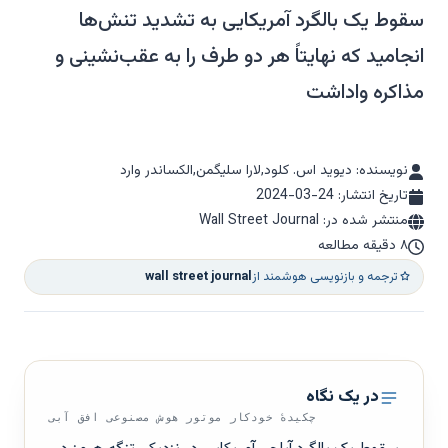
سقوط یک بالگرد آمریکایی به تشدید تنش‌ها
انجامید که نهایتاً هر دو طرف را به عقب‌نشینی و
مذاکره واداشت
نویسنده: دیوید اس. کلود,لارا سلیگمن,الکساندر وارد
تاریخ انتشار:
2024-03-24
منتشر شده در: Wall Street Journal
۸ دقیقه مطالعه
ترجمه و بازنویسی هوشمند از
wall street journal
در یک نگاه
چکیدهٔ خودکار موتور هوش مصنوعی افق آبی