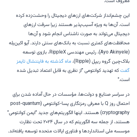
معروف است.
این چشم‌انداز شرکت‌های ارزهای دیجیتال را وحشت‌زده کرده
است. آن‌ها به ویژه آسیب‌پذیر هستند زیرا سرقت ارزهای
دیجیتال می‌تواند به صورت ناشناس انجام شود و آن‌ها
محافظت‌های کمتری نسبت به بانک‌های سنتی دارند. آیو اکین‌یله
(Ayo Akinyele)، رئیس مهندسی RippleX، بازوی توسعه
بلاک‌چین گروه ریپل (Ripple)،
ماه گذشته به فایننشال تایمز
گفت
که تهدید کوانتومی "از نظری به قابل اعتماد تبدیل شده
است."
در سراسر صنایع و دولت‌ها، مؤسسات در حال آماده شدن برای
احتمال روز Q با معرفی رمزنگاری پسا-کوانتومی (post-quantum
cryptography) هستند. اینها الگوریتم‌های جدید "ایمن کوانتومی"
هستند، از جمله سه الگوریتم که در سال ۲۰۲۴ تحت نظارت
موسسه ملی استانداردها و فناوری ایالات متحده توسعه یافته‌اند.